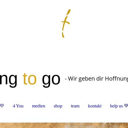
ung
to
go
- Wir geben dir Hoffnun
💛
4 You
medien
shop
team
kontakt
help us 