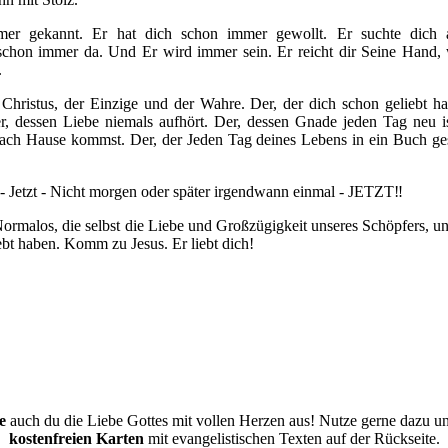
mer gekannt. Er hat dich schon immer gewollt. Er suchte dich 
schon immer da. Und Er wird immer sein. Er reicht dir Seine Hand,
.
 Christus, der Einzige und der Wahre. Der, der dich schon geliebt h
er, dessen Liebe niemals aufhört. Der, dessen Gnade jeden Tag neu i
nach Hause kommst. Der, der Jeden Tag deines Lebens in ein Buch ges
 Jetzt - Nicht morgen oder später irgendwann einmal - JETZT‼️
ormalos, die selbst die Liebe und Großzügigkeit unseres Schöpfers, u
ebt haben. Komm zu Jesus. Er liebt dich!
e
auch du die Liebe Gottes mit vollen Herzen aus! Nutze gerne dazu u
kostenfreien
Karten
mit evangelistischen Texten auf der Rückseite.