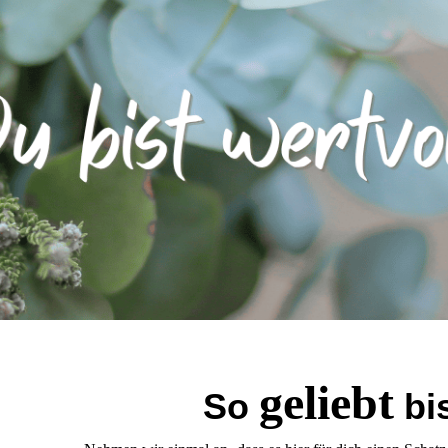
geliebt
So
bi