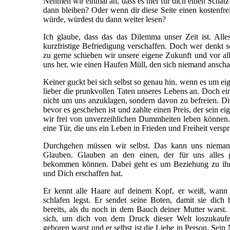
Nehmen wir einmal an, dass es hier für dich einen Schatz
dann bleiben? Oder wenn dir diese Seite einen kostenfr
würde, würdest du dann weiter lesen?
Ich glaube, dass das das Dilemma unser Zeit ist. All
kurzfristige Befriedigung verschaffen. Doch wer denkt sc
zu gerne schieben wir unsere eigene Zukunft und vor al
uns her, wie einen Haufen Müll, den sich niemand ansch
Keiner guckt bei sich selbst so genau hin, wenn es um ei
lieber die prunkvollen Taten unseres Lebens an. Doch ein
nicht um uns anzuklagen, sondern davon zu befreien. Die
bevor es geschehen ist und zahlte einen Preis, der sein e
wir frei von unverzeihlichen Dummheiten leben können. 
eine Tür, die uns ein Leben in Frieden und Freiheit verspr
Durchgehen müssen wir selbst. Das kann uns niema
Glauben. Glauben an den einen, der für uns alles g
bekommen können. Dabei geht es um Beziehung zu ih
und Dich erschaffen hat.
Er kennt alle Haare auf deinem Kopf, er weiß, wann 
schlafen legst. Er sendet seine Boten, damit sie dic
bereits, als du noch in dem Bauch deiner Mutter warst
sich, um dich von dem Druck dieser Welt loszukaufe
geboren warst und er selbst ist die Liebe in Person. Sein