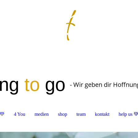
ung
to
go
- Wir geben dir Hoffnun
💛
4 You
medien
shop
team
kontakt
help us 