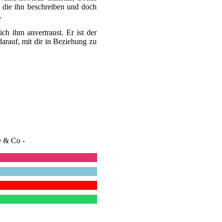
 die ihn beschreiben und doch
.
ch ihm anvertraust. Er ist der
rauf, mit dir in Beziehung zu
e & Co -