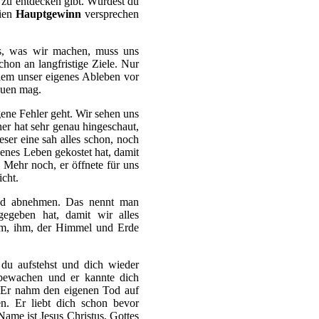
 zu entdecken gibt. Würdest du
eien
Hauptgewinn
versprechen
es, was wir machen, muss uns
hon an langfristige Ziele. Nur
lem unser eigenes Ableben vor
auen mag.
gene Fehler geht. Wir sehen uns
er hat sehr genau hingeschaut,
ser eine sah alles schon, noch
igenes Leben gekostet hat, damit
Mehr noch, er öffnete für uns
icht.
nd abnehmen. Das nennt man
egeben hat, damit wir alles
m, ihm, der Himmel und Erde
du aufstehst und dich wieder
h bewachen und er kannte dich
. Er nahm den eigenen Tod auf
n. Er liebt dich schon bevor
 Name ist Jesus Christus, Gottes