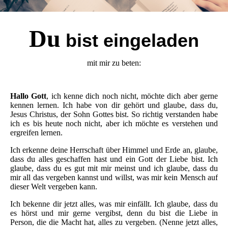
Du
bist eingeladen
mit mir zu beten:
Hallo Gott
, ich kenne dich noch nicht, möchte dich aber gerne
kennen lernen. Ich habe von dir gehört und glaube, dass du,
Jesus Christus, der Sohn Gottes bist. So richtig verstanden habe
ich es bis heute noch nicht, aber ich möchte es verstehen und
ergreifen lernen.
Ich erkenne deine Herrschaft über Himmel und Erde an, glaube,
dass du alles geschaffen hast und ein Gott der Liebe bist. Ich
glaube, dass du es gut mit mir meinst und ich glaube, dass du
mir all das vergeben kannst und willst, was mir kein Mensch auf
dieser Welt vergeben kann.
Ich bekenne dir jetzt alles, was mir einfällt. Ich glaube, dass du
es hörst und mir gerne vergibst, denn du bist die Liebe in
Person, die die Macht hat, alles zu vergeben. (Nenne jetzt alles,