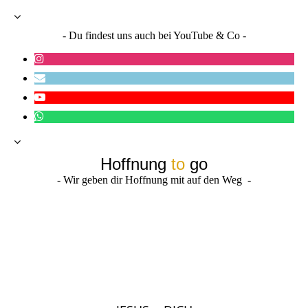
- Du findest uns auch bei YouTube & Co -
Hoffnung
to
go
- Wir geben dir Hoffnung mit auf den Weg -